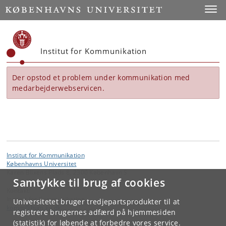
Start
Toggl
Institut for Kommunikation
Der opstod et problem under kommunikation med
medarbejderwebservicen.
Institut for Kommunikation
Københavns Universitet
Karen Blixens Plads 8, 2300 København S
Samtykke til brug af cookies
Kontakt:
Institut for Kommunikation
Universitetet bruger tredjepartsprodukter til at
komm
@
hum
.
ku
.
dk
registrere brugernes adfærd på hjemmesiden
(statistik) for løbende at forbedre vores service.