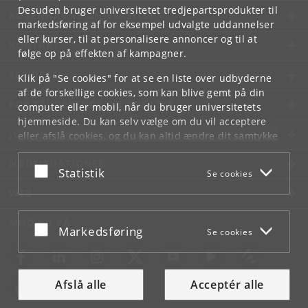
Desuden bruger universitetet tredjepartsprodukter til
KØBENHAVNS UNIVERSITET
markedsføring af for eksempel udvalgte uddannelser
eller kurser, til at personalisere annoncer og til at
KONTAKT
følge op på effekten af kampagner.
SERVICES
Klik på "Se cookies" for at se en liste over udbyderne
af de forskellige cookies, som kan blive gemt på din
FOR STUDERENDE OG ANSATTE
computer eller mobil, når du bruger universitetets
hjemmeside. Du kan selv vælge om du vil acceptere
JOB OG KARRIERE
eller afslå cookies, og du kan altid ændre dit samtykke
under
Cookie- og privatlivspolitik
som du finder i
NØDSITUATIONER
bunden af hver side.
Acceptér eller afslå
Statistik
Se cookies
Googles privatlivspolitik
WEB
MØD KU PÅ
Acceptér eller afslå
Markedsføring
Se cookies
Afslå alle
Acceptér alle