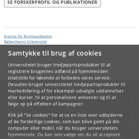
SE FORSKERPROFIL OG PUBLIKATIONER
Institut for Kommunikation
Københavns Universitet
Karen Blixens Plads 8, 2300 København S
Samtykke til brug af cookies
Kontakt:
Institut for Kommunikation
Universitetet bruger tredjepartsprodukter til at
komm
@
hum
.
ku
.
dk
registrere brugernes adfærd på hjemmesiden
(statistik) for løbende at forbedre vores service.
Desuden bruger universitetet tredjepartsprodukter til
KØBENHAVNS UNIVERSITET
markedsføring af for eksempel udvalgte uddannelser
eller kurser, til at personalisere annoncer og til at
KONTAKT
følge op på effekten af kampagner.
SERVICES
Klik på "Se cookies" for at se en liste over udbyderne
af de forskellige cookies, som kan blive gemt på din
FOR STUDERENDE OG ANSATTE
computer eller mobil, når du bruger universitetets
hjemmeside. Du kan selv vælge om du vil acceptere