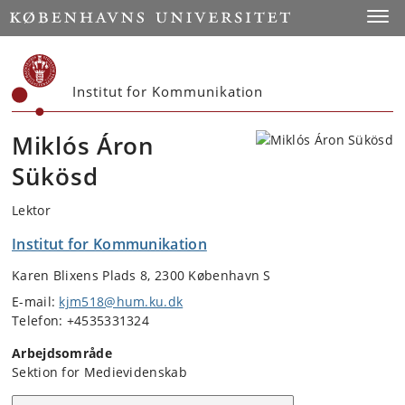
Start
Toggl
Institut for Kommunikation
Miklós Áron
Sükösd
Lektor
Institut for Kommunikation
Karen Blixens Plads 8, 2300 København S
E-mail:
kjm518@hum.ku.dk
Telefon: +4535331324
Arbejdsområde
Sektion for Medievidenskab