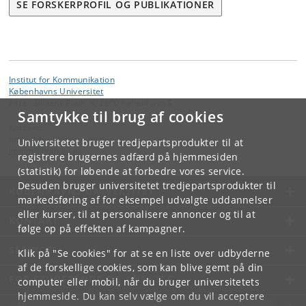
SE FORSKERPROFIL OG PUBLIKATIONER
Institut for Kommunikation
Københavns Universitet
Karen Blixens Plads 8, 2300 København S
Samtykke til brug af cookies
Kontakt:
Institut for Kommunikation
Universitetet bruger tredjepartsprodukter til at
komm
@
hum
.
ku
.
dk
registrere brugernes adfærd på hjemmesiden
(statistik) for løbende at forbedre vores service.
Desuden bruger universitetet tredjepartsprodukter til
KØBENHAVNS UNIVERSITET
markedsføring af for eksempel udvalgte uddannelser
eller kurser, til at personalisere annoncer og til at
KONTAKT
følge op på effekten af kampagner.
SERVICES
Klik på "Se cookies" for at se en liste over udbyderne
af de forskellige cookies, som kan blive gemt på din
FOR STUDERENDE OG ANSATTE
computer eller mobil, når du bruger universitetets
hjemmeside. Du kan selv vælge om du vil acceptere