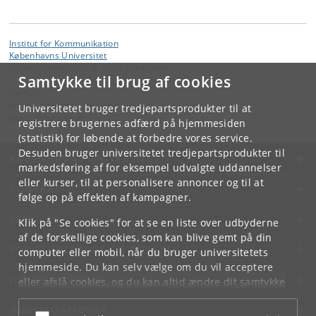
Institut for Kommunikation
Københavns Universitet
Karen Blixens Plads 8, 2300 København S
Samtykke til brug af cookies
Kontakt:
Institut for Kommunikation
Universitetet bruger tredjepartsprodukter til at
komm
@
hum
.
ku
.
dk
registrere brugernes adfærd på hjemmesiden
(statistik) for løbende at forbedre vores service.
Desuden bruger universitetet tredjepartsprodukter til
KØBENHAVNS UNIVERSITET
markedsføring af for eksempel udvalgte uddannelser
eller kurser, til at personalisere annoncer og til at
KONTAKT
følge op på effekten af kampagner.
SERVICES
Klik på "Se cookies" for at se en liste over udbyderne
af de forskellige cookies, som kan blive gemt på din
FOR STUDERENDE OG ANSATTE
computer eller mobil, når du bruger universitetets
hjemmeside. Du kan selv vælge om du vil acceptere
JOB OG KARRIERE
eller afslå cookies, og du kan altid ændre dit samtykke
under
Cookie- og privatlivspolitik
som du finder i
NØDSITUATIONER
bunden af hver side.