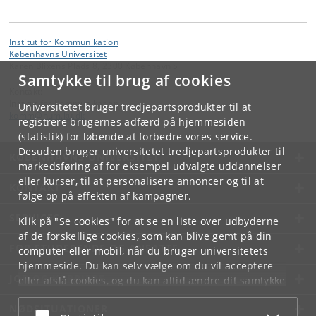
Institut for Kommunikation
Københavns Universitet
Karen Blixens Plads 8, 2300 København S
Samtykke til brug af cookies
Kontakt:
Institut for Kommunikation
Universitetet bruger tredjepartsprodukter til at
komm
@
hum
.
ku
.
dk
registrere brugernes adfærd på hjemmesiden
(statistik) for løbende at forbedre vores service.
Desuden bruger universitetet tredjepartsprodukter til
KØBENHAVNS UNIVERSITET
markedsføring af for eksempel udvalgte uddannelser
eller kurser, til at personalisere annoncer og til at
KONTAKT
følge op på effekten af kampagner.
SERVICES
Klik på "Se cookies" for at se en liste over udbyderne
af de forskellige cookies, som kan blive gemt på din
FOR STUDERENDE OG ANSATTE
computer eller mobil, når du bruger universitetets
hjemmeside. Du kan selv vælge om du vil acceptere
JOB OG KARRIERE
eller afslå cookies, og du kan altid ændre dit samtykke
under
Cookie- og privatlivspolitik
som du finder i
NØDSITUATIONER
bunden af hver side.