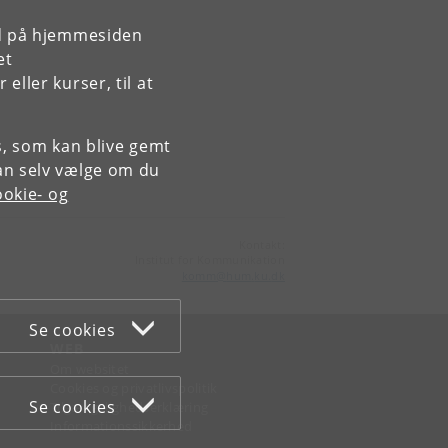
rd på hjemmesiden
et
ller kurser, til at
es, som kan blive gemt
an selv vælge om du
okie- og
Kontakt:
Institut for Kommunikation
komm
@
hum
.
ku
.
dk
Se cookies
WEB
Om websitet
Cookies og privatlivspolitik
Se cookies
Tilgængelighedserklæring
Informationssikkerhed