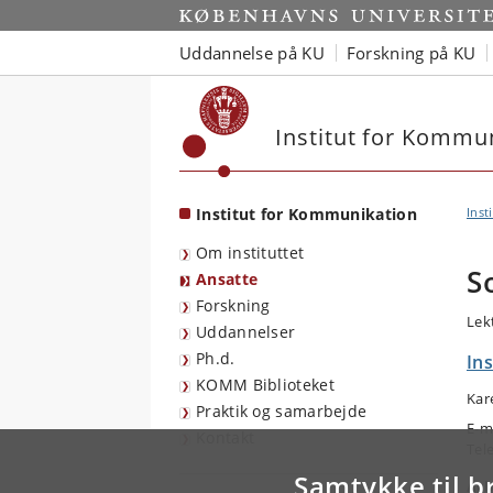
Start
Uddannelse på KU
Forskning på KU
Institut for Kommu
Institut for Kommunikation
Inst
Om instituttet
S
Ansatte
Forskning
Lek
Uddannelser
Ph.d.
In
KOMM Biblioteket
Kar
Praktik og samarbejde
E-m
Kontakt
Tel
Samtykke til b
Arb