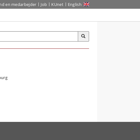
ind en medarbejder
Job
KUnet
English