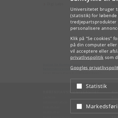
Sek
Digi Labs
Universitetet bruger 
S
(statistik) for løbend
tredjepartsprodukter t
personalisere annonce
Klik på "Se cookies" f
på din computer eller
vil acceptere eller af
privatlivspolitik
som du
Institut for Kommunikation
Googles privatlivspoli
Københavns Universitet
Karen Blixens Plads 8, 2300 København S
Statistik
Acceptér eller afslå
KØBENHAVNS UNIVERSITET
KO
Ledelse
Fin
Administration
Fin
Markedsfør
Acceptér eller afslå
Fakulteter
Kon
Institutter
Forskningscentre
SE