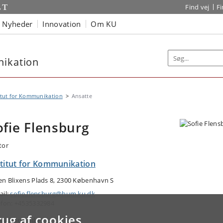
Find vej
F
Nyheder
Innovation
Om KU
nikation
itut for Kommunikation
Ansatte
ofie Flensburg
tor
stitut for Kommunikation
en Blixens Plads 8, 2300 København S
ail:
sofie.flensburg@hum.ku.dk
efon: +4535332984
rug af cookies
ejdsområde