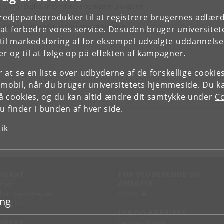
tion for Digital Information og Kommunikation
tredjepartsprodukter til at registrere brugernes adfæ
E FORSKERPROFIL OG PUBLIKATIONER
e at forbedre vores service. Desuden bruger universitet
il markedsføring af for eksempel udvalgte uddannelser e
r og til at følge op på effekten af kampagner.
or at se en liste over udbyderne af de forskellige cooki
 mobil, når du bruger universitetets hjemmeside. Du k
slå cookies, og du kan altid ændre dit samtykke under
Co
 finder i bunden af hver side.
tik
NTAKT
FOR STUDERENDE OG
ANSATTE
d vej
KUnet
d en medarbejder
ing
takt KU
JOB OG KARRIERE
RVICES
Ledige stillinger