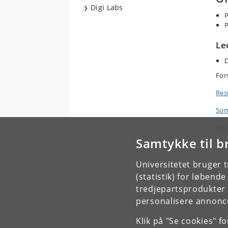
Digi Labs
P
P
Le
D
Fors
Res
Sum
Afh
Samtykke til b
Opp
Eft
Universitetet bruger 
(statistik) for løbend
tredjepartsprodukter t
personalisere annonce
Klik på "Se cookies" f