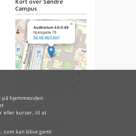
Kort over Søndre
Campus
×
Auditorium 4A-0-69
Njalsgade 76
Se på stort kort
+
−
Leaflet
| ©
OpenStreetMap contributors
rd på hjemmesiden
Se
rute
.
et
Se
kort over Søndre Campus (pdf)
.
ller kurser, til at
Se
oversigtskort over hele
Københavns Universitet
.
es, som kan blive gemt