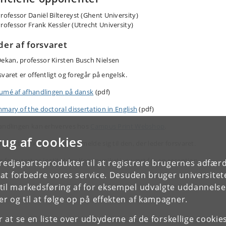
rofessor Daniël Biltereyst (Ghent University)
rofessor Frank Kessler (Utrecht University)
der af forsvaret
ekan, professor Kirsten Busch Nielsen
varet er offentligt og foregår på engelsk.
umé af afhandlingen på dansk
(pdf)
mary of the doctoral dissertation in English
(pdf)
andlingen kan erhverves hos
Campus Print Webshop
.
rug af cookies
onenter ex auditorio kan melde sig til den, der leder forsvaret.
er forsvaret er Institut for Kommunikation vært for en reception.
tredjepartsprodukter til at registrere brugernes adfæ
e at forbedre vores service. Desuden bruger universitet
il markedsføring af for eksempel udvalgte uddannelser e
r og til at følge op på effekten af kampagner.
or at se en liste over udbyderne af de forskellige cooki