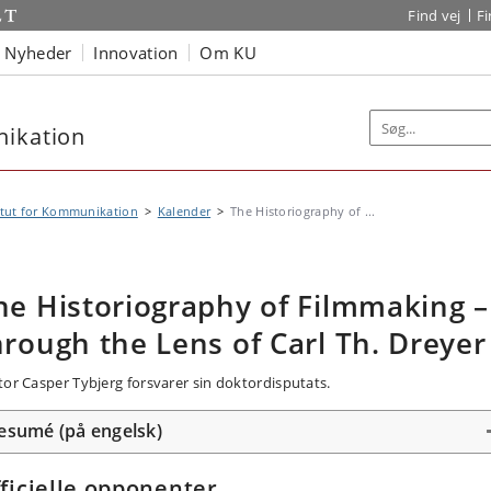
Find vej
F
Nyheder
Innovation
Om KU
nikation
itut for Kommunikation
Kalender
The Historiography of ...
he Historiography of Filmmaking –
hrough the Lens of Carl Th. Dreyer
tor Casper Tybjerg forsvarer sin doktordisputats.
esumé (på engelsk)
ficielle opponenter