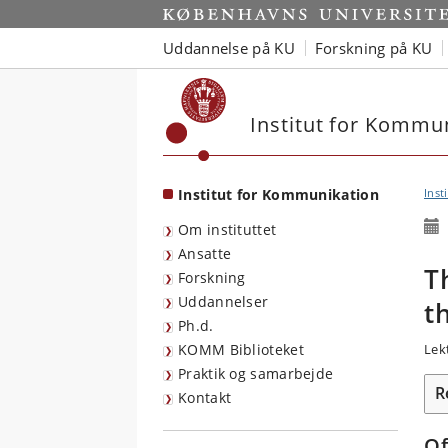
Start
Uddannelse på KU
Forskning på KU
Institut for Kommu
Institut for Kommunikation
Inst
Om instituttet
Ansatte
T
Forskning
Uddannelser
t
Ph.d.
KOMM Biblioteket
Lek
Praktik og samarbejde
R
Kontakt
Of