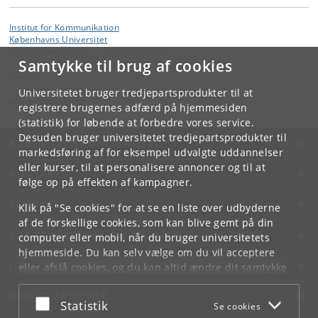
Institut for Kommunikation
Københavns Universitet
Karen Blixens Plads 8, 2300 København S
Samtykke til brug af cookies
Kontakt:
Institut for Kommunikation
Universitetet bruger tredjepartsprodukter til at
komm
@
hum
.
ku
.
dk
registrere brugernes adfærd på hjemmesiden
(statistik) for løbende at forbedre vores service.
Desuden bruger universitetet tredjepartsprodukter til
KØBENHAVNS UNIVERSITET
markedsføring af for eksempel udvalgte uddannelser
eller kurser, til at personalisere annoncer og til at
KONTAKT
følge op på effekten af kampagner.
SERVICES
Klik på "Se cookies" for at se en liste over udbyderne
af de forskellige cookies, som kan blive gemt på din
FOR STUDERENDE OG ANSATTE
computer eller mobil, når du bruger universitetets
hjemmeside. Du kan selv vælge om du vil acceptere
JOB OG KARRIERE
eller afslå cookies, og du kan altid ændre dit samtykke
under
Cookie- og privatlivspolitik
som du finder i
NØDSITUATIONER
bunden af hver side.
Acceptér eller afslå
Statistik
Se cookies