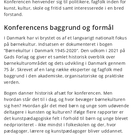
Konferencen henvender sig til politikere, fagfolk inden for
kunst, kultur, skole og fritid samt interesserede i en bred
forstand.
Konferencens baggrund og formål
I Danmark har vi brystet os af et langvarigt nationalt fokus
på børnekultur. Indsatsen er dokumenteret i bogen
”Børnekultur i Danmark 1945-2020”. Den udkom i 2021 på
Gads Forlag og giver et samlet historisk overblik over
børnekulturområdet og dets udvikling i Danmark gennem
75 år. Skrevet af en lang række eksperter og fagfolk med
baggrund i den akademiske, organisatoriske og praktiske
verden.
Bogen danner historisk afsæt for konferencen. Men
hvordan står det til i dag, og hvor bevæger børnekulturen
sig hen? Hvordan går det med børn og unge som udøvende
deltagere i kunsten og kulturen? Ifølge flere rapporter er
det kunstpædagogiske felt i forhold til børn og unge blevet
nedprioriteret - ikke mindst i folkeskolen og der, hvor
pædagoger, lærere og kunstpædagoger bliver uddannet.