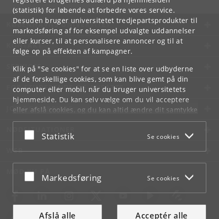
(statistik) for løbende at forbedre vores service.
Desuden bruger universitetet tredjepartsprodukter til
KØBENHAVNS UNIVERSITET
markedsføring af for eksempel udvalgte uddannelser
eller kurser, til at personalisere annoncer og til at
KONTAKT
følge op på effekten af kampagner.
SERVICES
Klik på "Se cookies" for at se en liste over udbyderne
af de forskellige cookies, som kan blive gemt på din
FOR STUDERENDE OG ANSATTE
computer eller mobil, når du bruger universitetets
hjemmeside. Du kan selv vælge om du vil acceptere
JOB OG KARRIERE
eller afslå cookies, og du kan altid ændre dit samtykke
under
Cookie- og privatlivspolitik
som du finder i
NØDSITUATIONER
bunden af hver side.
Acceptér eller afslå
Statistik
Se cookies
Googles privatlivspolitik
WEB
MØD KU PÅ
Acceptér eller afslå
Markedsføring
Se cookies
Afslå alle
Acceptér alle