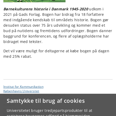
Børnekulturens historie i Danmark 1945-2020
udkom i
2021 på Gads Forlag. Bogen har bidrag fra 18 forfattere
med indgående kendskab til områdets historie. Bogen gør
desuden status over 75 års udvikling og kommer med et
bud på nutidens og fremtidens udfordringer. Bogen danner
baggrund for konferencen, og flere af oplægsholderne har
bidraget med tekster.
Det vil være muligt for deltagerne at købe bogen på dagen
med 25% rabat.
Institut for Kommunikation
Københavns Universitet
Karen Blixens Plads 8, 2300 København S
Samtykke til brug af cookies
Kontakt:
Institut for Kommunikation
Universitetet bruger tredjepartsprodukter til at
komm
@
hum
.
ku
.
dk
registrere brugernes adfærd på hjemmesiden