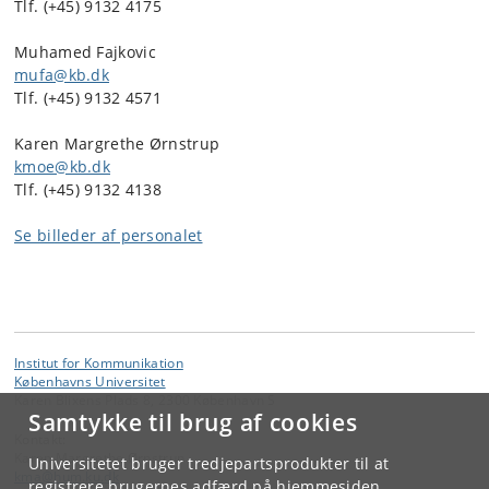
Tlf. (+45) 9132 4175
Muhamed Fajkovic
mufa@kb.dk
Tlf. (+45) 9132 4571
Karen Margrethe Ørnstrup
kmoe@kb.dk
Tlf. (+45) 9132 4138
Se billeder af personalet
Institut for Kommunikation
Københavns Universitet
Karen Blixens Plads 8, 2300 København S
Samtykke til brug af cookies
Kontakt:
Karen Margrethe Ørnstrup
Universitetet bruger tredjepartsprodukter til at
kma
@
hum
.
ku
.
dk
registrere brugernes adfærd på hjemmesiden