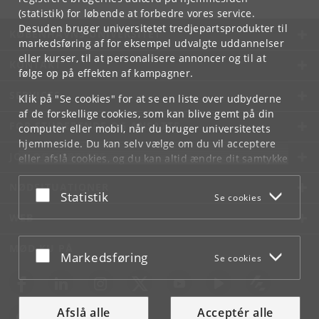
(statistik) for løbende at forbedre vores service.
Desuden bruger universitetet tredjepartsprodukter til
KØBENHAVNS UNIVERSITET
markedsføring af for eksempel udvalgte uddannelser
eller kurser, til at personalisere annoncer og til at
KONTAKT
følge op på effekten af kampagner.
SERVICES
Klik på "Se cookies" for at se en liste over udbyderne
af de forskellige cookies, som kan blive gemt på din
FOR STUDERENDE OG ANSATTE
computer eller mobil, når du bruger universitetets
hjemmeside. Du kan selv vælge om du vil acceptere
JOB OG KARRIERE
eller afslå cookies, og du kan altid ændre dit samtykke
under
Cookie- og privatlivspolitik
som du finder i
NØDSITUATIONER
bunden af hver side.
Acceptér eller afslå
Statistik
Se cookies
Googles privatlivspolitik
WEB
MØD KU PÅ
Acceptér eller afslå
Markedsføring
Se cookies
Afslå alle
Acceptér alle