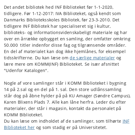
Det andet bibliotek hed INF Biblioteket før 1-1-2020,
tidligere. Før 1-12-2017: IVA Biblioteket, også kendt som
Danmarks Biblioteksskoles Bibliotek, før 23-3-2010. Det
tidligere INF Bibliotek har specialiseret sig i kultur,
biblioteks- og informationsvidenskabeligt materiale og har
over en årrække opbygget en samling, der omfatter omkring
50.000 titler indenfor disse fag og tilgrænsende områder.
En del af materialet kan dog ikke hjemlånes, for eksempel
tidsskrifterne. Du kan læse om
de særlige materialer
og
lære mere om KOMM(INF) Biblioteket. Se især afsnittet
"Udenfor Katalogen".
Nogle af vore samlinger står i KOMM Biblioteket i bygning
14 på 2.sal og en del på 1. sal. Den store udlånssamling
står dog på åbne hylder på på KU Amager (Søndre Campus),
Karen Blixens Plads 7. Alle kan låne herfra. Leder du efter
materialer, der står i magasin, kontakt da personalet på
KOMM Biblioteket.
Du kan læse om indholdet af de samlinger, som tilhørte
INF
Biblioteket her
og som stadig er på Universitetet.