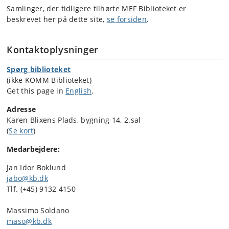
Samlinger, der tidligere tilhørte MEF Biblioteket er
beskrevet her på dette site,
se forsiden
.
Kontaktoplysninger
Spørg biblioteket
(ikke KOMM Biblioteket)
Get this page in
English
.
Adresse
Karen Blixens Plads, bygning 14, 2.sal
(
Se kort
)
Medarbejdere:
Jan Idor Boklund
jabo@kb.dk
Tlf. (+45) 9132 4150
Massimo Soldano
maso@kb.dk