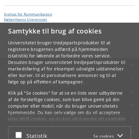
Institut for Kommunikation
Københavns Universitet
Karen Blixens Plads 8, 2300 København S
Samtykke til brug af cookies
Kontakt:
Institut for Kommunikation
Universitetet bruger tredjepartsprodukter til at
komm
@
hum
.
ku
.
dk
registrere brugernes adfærd på hjemmesiden
(statistik) for løbende at forbedre vores service.
Desuden bruger universitetet tredjepartsprodukter til
KØBENHAVNS UNIVERSITET
markedsføring af for eksempel udvalgte uddannelser
eller kurser, til at personalisere annoncer og til at
KONTAKT
følge op på effekten af kampagner.
SERVICES
Klik på "Se cookies" for at se en liste over udbyderne
af de forskellige cookies, som kan blive gemt på din
FOR STUDERENDE OG ANSATTE
computer eller mobil, når du bruger universitetets
hjemmeside. Du kan selv vælge om du vil acceptere
JOB OG KARRIERE
eller afslå cookies, og du kan altid ændre dit samtykke
under
Cookie- og privatlivspolitik
som du finder i
NØDSITUATIONER
bunden af hver side.
Acceptér eller afslå
Statistik
Se cookies