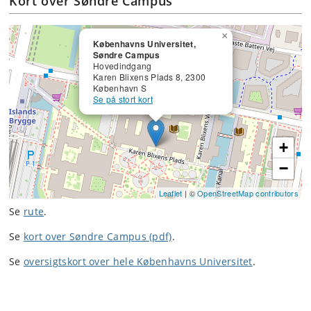
Kort over Søndre Campus
×
Københavns Universitet,
Søndre Campus
Hovedindgang
Karen Blixens Plads 8, 2300
København S
Se på stort kort
+
−
Leaflet
| ©
OpenStreetMap contributors
Se
rute
.
Se
kort over Søndre Campus (pdf)
.
Se
oversigtskort over hele Københavns Universitet
.