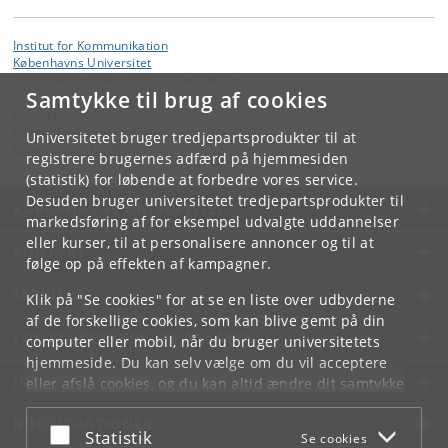
Institut for Kommunikation
Københavns Universitet
Karen Blixens Plads 8, 2300 København S
Samtykke til brug af cookies
Kontakt:
Institut for Kommunikation
Universitetet bruger tredjepartsprodukter til at
komm
@
hum
.
ku
.
dk
registrere brugernes adfærd på hjemmesiden
(statistik) for løbende at forbedre vores service.
Desuden bruger universitetet tredjepartsprodukter til
KØBENHAVNS UNIVERSITET
markedsføring af for eksempel udvalgte uddannelser
eller kurser, til at personalisere annoncer og til at
KONTAKT
følge op på effekten af kampagner.
SERVICES
Klik på "Se cookies" for at se en liste over udbyderne
af de forskellige cookies, som kan blive gemt på din
FOR STUDERENDE OG ANSATTE
computer eller mobil, når du bruger universitetets
hjemmeside. Du kan selv vælge om du vil acceptere
JOB OG KARRIERE
eller afslå cookies, og du kan altid ændre dit samtykke
under
Cookie- og privatlivspolitik
som du finder i
NØDSITUATIONER
bunden af hver side.
Acceptér eller afslå
Statistik
Se cookies