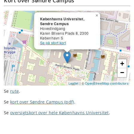
Kort over Søndre Campus
×
Københavns Universitet,
Søndre Campus
Hovedindgang
Karen Blixens Plads 8, 2300
København S
Se på stort kort
+
−
Leaflet
| ©
OpenStreetMap contributors
Se
rute
.
Se
kort over Søndre Campus (pdf)
.
Se
oversigtskort over hele Københavns Universitet
.