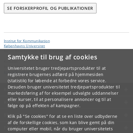
SE FORSKERPROFIL OG PUBLIKATIONER
Institut for Kommunikation
Københavns Universitet
Karen Blixens Plads 8, 2300 København S
Samtykke til brug af cookies
Kontakt:
Institut for Kommunikation
Universitetet bruger tredjepartsprodukter til at
komm
@
hum
.
ku
.
dk
registrere brugernes adfærd på hjemmesiden
(statistik) for løbende at forbedre vores service.
Desuden bruger universitetet tredjepartsprodukter til
KØBENHAVNS UNIVERSITET
markedsføring af for eksempel udvalgte uddannelser
eller kurser, til at personalisere annoncer og til at
KONTAKT
følge op på effekten af kampagner.
SERVICES
Klik på "Se cookies" for at se en liste over udbyderne
af de forskellige cookies, som kan blive gemt på din
FOR STUDERENDE OG ANSATTE
computer eller mobil, når du bruger universitetets