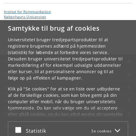
Institut for Kommunikation
Københavns Universitet
Karen Blixens Plads 8, 2300 København S
Samtykke til brug af cookies
Kontakt:
Institut for Kommunikation
Universitetet bruger tredjepartsprodukter til at
komm
@
hum
.
ku
.
dk
registrere brugernes adfærd på hjemmesiden
(statistik) for løbende at forbedre vores service.
Desuden bruger universitetet tredjepartsprodukter til
KØBENHAVNS UNIVERSITET
markedsføring af for eksempel udvalgte uddannelser
eller kurser, til at personalisere annoncer og til at
KONTAKT
følge op på effekten af kampagner.
SERVICES
Klik på "Se cookies" for at se en liste over udbyderne
af de forskellige cookies, som kan blive gemt på din
FOR STUDERENDE OG ANSATTE
computer eller mobil, når du bruger universitetets
hjemmeside. Du kan selv vælge om du vil acceptere
JOB OG KARRIERE
eller afslå cookies, og du kan altid ændre dit samtykke
under
Cookie- og privatlivspolitik
som du finder i
NØDSITUATIONER
bunden af hver side.
Acceptér eller afslå
Statistik
Se cookies