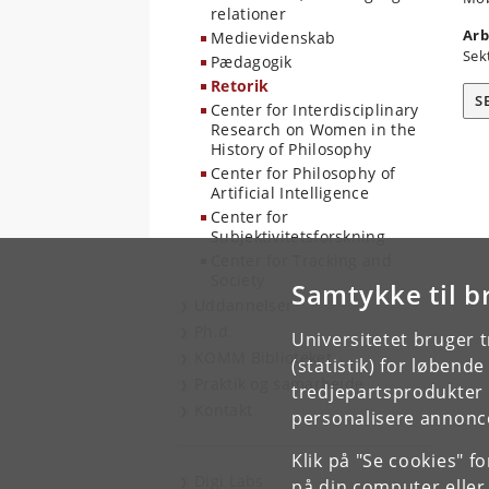
relationer
Arb
Medievidenskab
Sek
Pædagogik
Retorik
S
Center for Interdisciplinary
Research on Women in the
History of Philosophy
Center for Philosophy of
Artificial Intelligence
Center for
Subjektivitetsforskning
Center for Tracking and
Society
Samtykke til b
Uddannelser
Ph.d.
Universitetet bruger 
KOMM Biblioteket
(statistik) for løbend
Praktik og samarbejde
tredjepartsprodukter t
Kontakt
personalisere annonce
Klik på "Se cookies" f
Digi Labs
på din computer eller