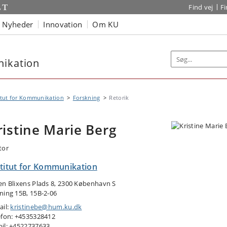
Find vej
F
Nyheder
Innovation
Om KU
nikation
itut for Kommunikation
Forskning
Retorik
ristine Marie Berg
tor
stitut for Kommunikation
en Blixens Plads 8, 2300 København S
ning 15B, 15B-2-06
ail:
kristinebe@hum.ku.dk
efon: +4535328412
il: +4522737633