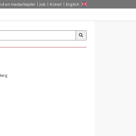
ind en medarbejder
Job
KUnet
English