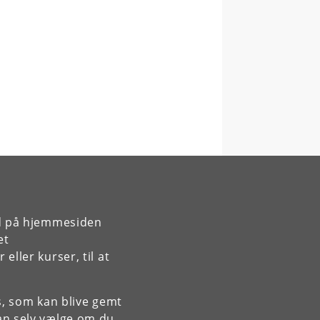
rd på hjemmesiden
et
ller kurser, til at
es, som kan blive gemt
an selv vælge om du