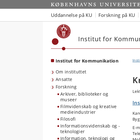
Start
Uddannelse på KU
Forskning på KU
Institut for Kommu
Institut for Kommunikation
Inst
Om instituttet
K
Ansatte
Forskning
Lek
Arkiver, biblioteker og
museer
In
Filmvidenskab og kreative
medieindustrier
Kar
Filosofi
Byg
Informationsvidenskab og -
E-m
teknologier
Tel
Information, teknologi og
Mob