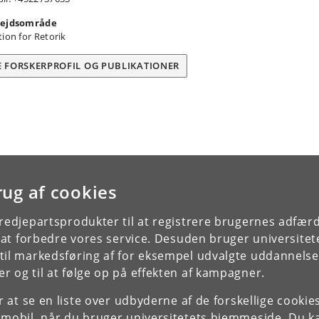
ejdsområde
tion for Retorik
E FORSKERPROFIL OG PUBLIKATIONER
rug af cookies
tredjepartsprodukter til at registrere brugernes adfæ
e at forbedre vores service. Desuden bruger universitet
il markedsføring af for eksempel udvalgte uddannelser e
r og til at følge op på effekten af kampagner.
or at se en liste over udbyderne af de forskellige cooki
 mobil, når du bruger universitetets hjemmeside. Du k