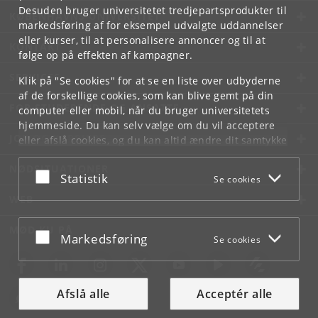
Desuden bruger universitetet tredjepartsprodukter til
KØBENHAVNS UNIVERSITET
markedsføring af for eksempel udvalgte uddannelser
eller kurser, til at personalisere annoncer og til at
KONTAKT
følge op på effekten af kampagner.
SERVICES
Klik på "Se cookies" for at se en liste over udbyderne
af de forskellige cookies, som kan blive gemt på din
FOR STUDERENDE OG ANSATTE
computer eller mobil, når du bruger universitetets
hjemmeside. Du kan selv vælge om du vil acceptere
JOB OG KARRIERE
eller afslå cookies, og du kan altid ændre dit samtykke
under
Cookie- og privatlivspolitik
som du finder i
NØDSITUATIONER
bunden af hver side.
Acceptér eller afslå
Statistik
Se cookies
Googles privatlivspolitik
WEB
MØD KU PÅ
Acceptér eller afslå
Markedsføring
Se cookies
Afslå alle
Acceptér alle