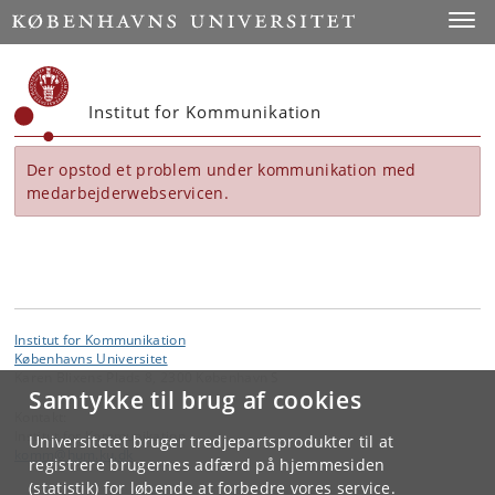
Start
Toggl
Institut for Kommunikation
Der opstod et problem under kommunikation med
medarbejderwebservicen.
Institut for Kommunikation
Københavns Universitet
Karen Blixens Plads 8, 2300 København S
Samtykke til brug af cookies
Kontakt:
Institut for Kommunikation
Universitetet bruger tredjepartsprodukter til at
komm
@
hum
.
ku
.
dk
registrere brugernes adfærd på hjemmesiden
(statistik) for løbende at forbedre vores service.