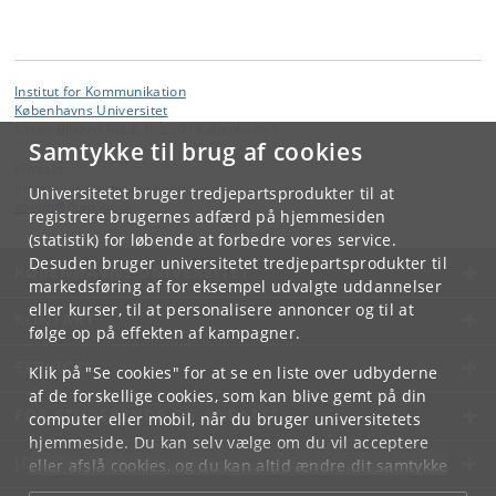
Institut for Kommunikation
Københavns Universitet
Karen Blixens Plads 8, 2300 København S
Samtykke til brug af cookies
Kontakt:
Institut for Kommunikation
Universitetet bruger tredjepartsprodukter til at
komm
@
hum
.
ku
.
dk
registrere brugernes adfærd på hjemmesiden
(statistik) for løbende at forbedre vores service.
Desuden bruger universitetet tredjepartsprodukter til
KØBENHAVNS UNIVERSITET
markedsføring af for eksempel udvalgte uddannelser
eller kurser, til at personalisere annoncer og til at
KONTAKT
følge op på effekten af kampagner.
SERVICES
Klik på "Se cookies" for at se en liste over udbyderne
af de forskellige cookies, som kan blive gemt på din
FOR STUDERENDE OG ANSATTE
computer eller mobil, når du bruger universitetets
hjemmeside. Du kan selv vælge om du vil acceptere
JOB OG KARRIERE
eller afslå cookies, og du kan altid ændre dit samtykke
under
Cookie- og privatlivspolitik
som du finder i