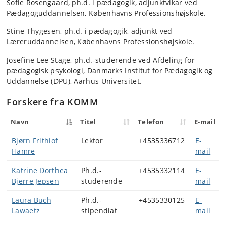
Sofie Rosengaard, ph.d. i pædagogik, adjunktvikar ved
Pædagoguddannelsen, Københavns Professionshøjskole.
Stine Thygesen, ph.d. i pædagogik, adjunkt ved
Læreruddannelsen, Københavns Professionshøjskole.
Josefine Lee Stage, ph.d.-studerende ved Afdeling for
pædagogisk psykologi, Danmarks Institut for Pædagogik og
Uddannelse (DPU), Aarhus Universitet.
Forskere fra KOMM
Navn
Titel
Telefon
E-mail
Bjørn Frithiof
Lektor
+4535336712
E-
Hamre
mail
Katrine Dorthea
Ph.d.-
+4535332114
E-
Bjerre Jepsen
studerende
mail
Laura Buch
Ph.d.-
+4535330125
E-
Lawaetz
stipendiat
mail