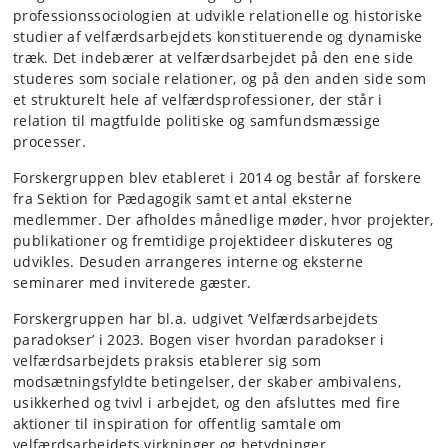
professionssociologien at udvikle relationelle og historiske
studier af velfærdsarbejdets konstituerende og dynamiske
træk. Det indebærer at velfærdsarbejdet på den ene side
studeres som sociale relationer, og på den anden side som
et strukturelt hele af velfærdsprofessioner, der står i
relation til magtfulde politiske og samfundsmæssige
processer.
Forskergruppen blev etableret i 2014 og består af forskere
fra Sektion for Pædagogik samt et antal eksterne
medlemmer. Der afholdes månedlige møder, hvor projekter,
publikationer og fremtidige projektideer diskuteres og
udvikles. Desuden arrangeres interne og eksterne
seminarer med inviterede gæster.
Forskergruppen har bl.a. udgivet ’Velfærdsarbejdets
paradokser’ i 2023. Bogen viser hvordan paradokser i
velfærdsarbejdets praksis etablerer sig som
modsætningsfyldte betingelser, der skaber ambivalens,
usikkerhed og tvivl i arbejdet, og den afsluttes med fire
aktioner til inspiration for offentlig samtale om
velfærdsarbejdets virkninger og betydninger.