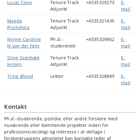
Lucas Cone
Tenure Track
+4535329273
E-
Adjunkt
mail
Magda
Tenure Track
+4535321435
E-
Pischetola
Adjunkt
mail
Nynne Caroline
Ph.d.-
+4535329862
E-
N von der Fehr
studerende
mail
Stine Grønbæk
Tenure Track
E-
Jensen
Adjunkt
mail
Trine Øland
Lektor
+4535328889
E-
mail
Kontakt
Ph.d.-studerende, postdoc eller andre forskere med
nuværende eller kommende projekter inden for
professionssociologi og interesse i at deltage i
forskergruppens aktiviteter kan kontakte leder af